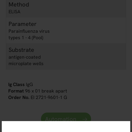
Method
ELISA
Parameter
Parainfluenza virus
types 1 - 4 (Pool)
Substrate
antigen-coated
microplate wells
IgG
96 x 01 break apart
EI 2721-9601-1 G
Automation