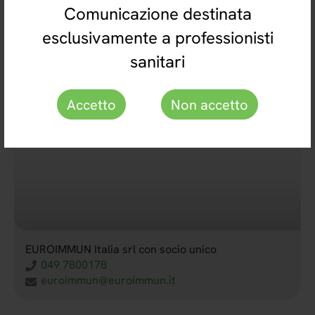
Comunicazione destinata
esclusivamente a professionisti
sanitari
Accetto
Non accetto
EUROIMMUN Italia srl con socio unico
049 7800178
euroimmun@euroimmun.it