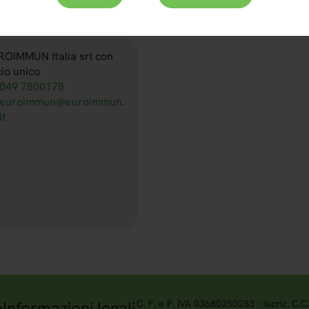
ROIMMUN Italia srl con
io unico
049 7800178
euroimmun@euroimmun.
it
o
Informazioni legali
C. F. e P. IVA 03680250283 – Iscriz. C.C