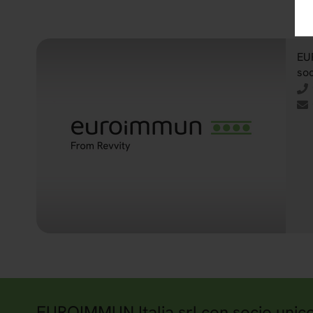
EU
soc
EUROIMMUN Italia srl con socio unic