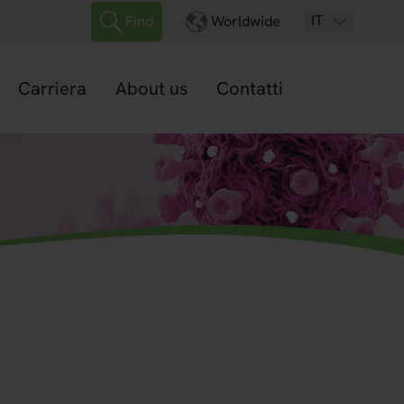
IT
Find
Worldwide
Carriera
About us
Contatti