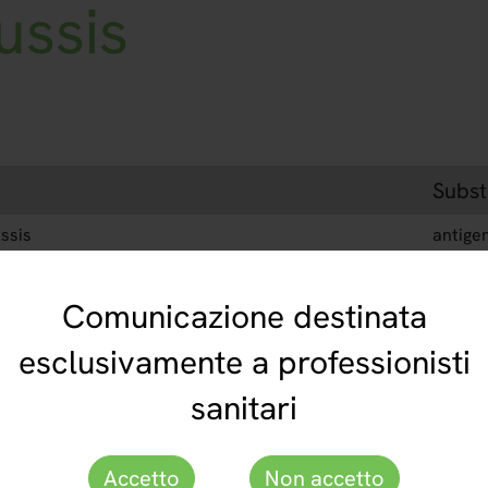
ussis
Subst
ssis
antige
orbent
microp
Comunicazione destinata
Order No.
esclusivamente a professionisti
sanitari
EI 2050-9601 M
Accetto
Non accetto