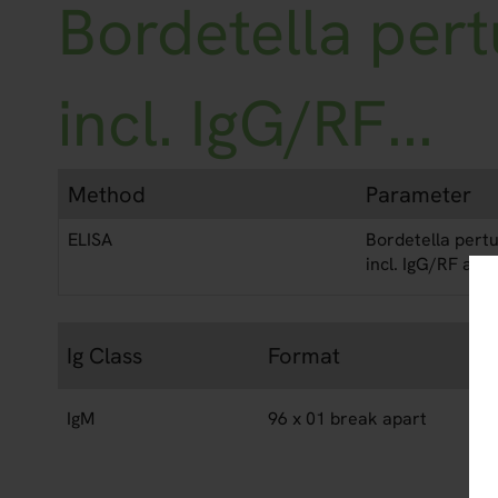
Bordetella pert
incl. IgG/RF...
Method
Parameter
ELISA
Bordetella pertu
incl. IgG/RF abs
Ig Class
Format
IgM
96 x 01 break apart