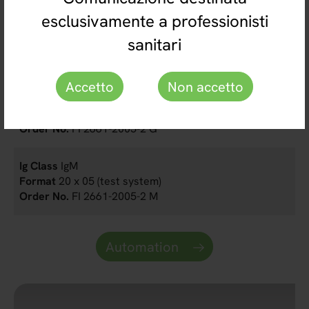
esclusivamente a professionisti
IgM
sanitari
10 x 05 (test system)
FI 2661-1005-2 M
Accetto
Non accetto
IgG
20 x 05 (test system)
FI 2661-2005-2 G
IgM
20 x 05 (test system)
FI 2661-2005-2 M
Automation