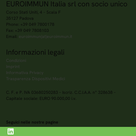
EUROIMMUN Italia srl con socio unico
Corso Stati Uniti, 4 – Scala F
35127 Padova
Phone: +39 049 7800178
Fax: +39 049 7808103
Email:
euroimmun(at)euroimmun.it
Informazioni legali
Condizioni
Imprint
Informativa Privacy
Trasparenza Dispositivi Medici
C. F. e P. IVA 03680250283 – Iscriz. C.C.I.A.A. n° 328638 –
Capitale sociale: EURO 90.000,00 i.v.
Seguici nelle nostre pagine