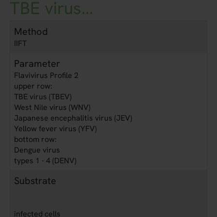
TBE virus...
Method
IIFT
Parameter
Flavivirus Profile 2
upper row:
TBE virus (TBEV)
West Nile virus (WNV)
Japanese encephalitis virus (JEV)
Yellow fever virus (YFV)
bottom row:
Dengue virus
types 1 - 4 (DENV)
Substrate
infected cells