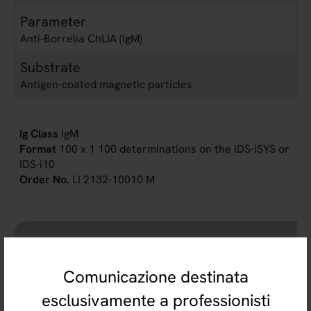
Parameter
Anti-Borrelia ChLIA (IgM)
Substrate
Antigen-coated magnetic particles
IgM
100 x 1 100 determinations on the IDS-iSYS or
IDS-i10
LI 2132-10010 M
Comunicazione destinata
esclusivamente a professionisti