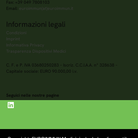
Fax: +39 049 7808103
Email:
euroimmun(at)euroimmun.it
Informazioni legali
Condizioni
Imprint
Informativa Privacy
Trasparenza Dispositivi Medici
C. F. e P. IVA 03680250283 – Iscriz. C.C.I.A.A. n° 328638 –
Capitale sociale: EURO 90.000,00 i.v.
Seguici nelle nostre pagine