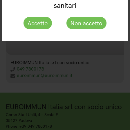
sanitari
Accetto
Non accetto
EUROIMMUN Italia srl con socio unico
049 7800178
euroimmun@euroimmun.it
EUROIMMUN Italia srl con socio unico
Corso Stati Uniti, 4 – Scala F
35127 Padova
Phone: +39 049 7800178